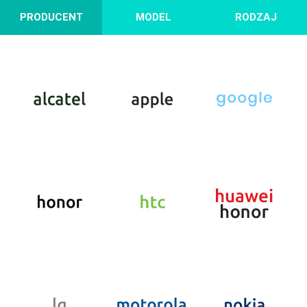
PRODUCENT
MODEL
RODZAJ
Garfielda
zmień kolekcję
WYBIERZ TELEFON