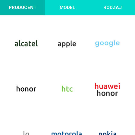
PRODUCENT
MODEL
RODZAJ
Mom Life
zmień kolekcję
WYBIERZ TELEFON