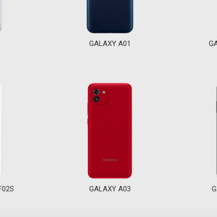
GALAXY A01
GA
F02S
GALAXY A03
G