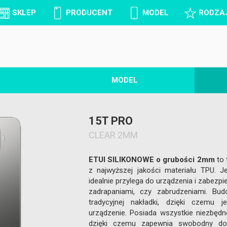
SKLEP
PRODUCENT
MODEL
RODZA
MODEL
15T PRO
CLEAR 2MM
ETUI SILIKONOWE o grubości 2mm
to 
z najwyższej jakości materiału TPU. J
idealnie przylega do urządzenia i zabezp
zadrapaniami, czy zabrudzeniami. B
tradycyjnej nakładki, dzięki czemu j
urządzenie. Posiada wszystkie niezbędne
dzięki czemu zapewnia swobodny dos