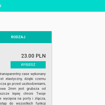
J
RODZAJ
23.00 PLN
WYBIERZ
transparentny case wykonany
est elastyczny, dzięki czemu
iecza go przed uszkodzeniami,
udowa 2mm jest grubsza od
eszcze lepiej chroni Twoje
 wycięcia na porty i złącza,
tęp do wszystkich funkcji